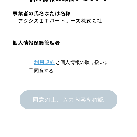
事業者の氏名または名称
アクシスＩＴパートナーズ株式会社
個人情報保護管理者
管理者名：総務部担当役員
所属：アクシスＩＴパートナーズ株式会社
利用規約
と個人情報の取り扱いに
取締役
連絡先：0857-50-0375
同意する
個人情報の利用目的
同意の上、入力内容を確認
ご入力いただき当社が取得した個人情報は、
お問合わせ、取材などのご依頼の対応のため
に利用いたします。