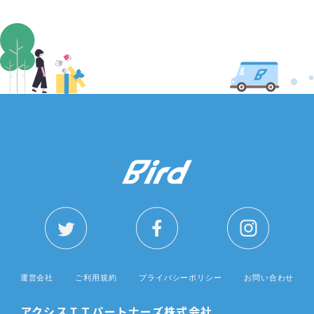
個人情報の第三者提供
当社は、法令で認められる場合を除き、お客
様の同意なく個人情報を第三者に提供するこ
とはありません。
個人情報取扱いの委託
当社は事業運営上、利用目的の範囲に限って
個人情報を外部に委託することがあります。
この場合、個人情報保護水準の高い委託先を
選定し、個人情報の適正管理・機密保持につ
いての契約を交わし、個人情報が適正に管理
される体制作りを行います。
個人情報の開示等の請求
ご本人は、当社に対してご自身の個人情報の
運営会社
ご利用規約
プライバシーポリシー
お問い合わせ
開示等に関して、以下の当社お問合わせ窓口
に申し出ることができます。その際、当社は
アクシスＩＴパートナーズ株式会社