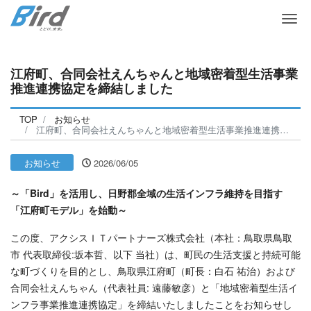
Me
江府町、合同会社えんちゃんと地域密着型生活事業
推進連携協定を締結しました
TOP
お知らせ
江府町、合同会社えんちゃんと地域密着型生活事業推進連携協定を締結しました
お知らせ
2026/06/05
～「Bird」を活用し、日野郡全域の生活インフラ維持を目指す
「江府町モデル」を始動～
この度、アクシスＩＴパートナーズ株式会社（本社：鳥取県鳥取
市 代表取締役:坂本哲、以下 当社）は、町民の生活支援と持続可能
な町づくりを目的とし、鳥取県江府町（町長：白石 祐治）および
合同会社えんちゃん（代表社員: 遠藤敏彦）と「地域密着型生活イ
ンフラ事業推進連携協定」を締結いたしましたことをお知らせし