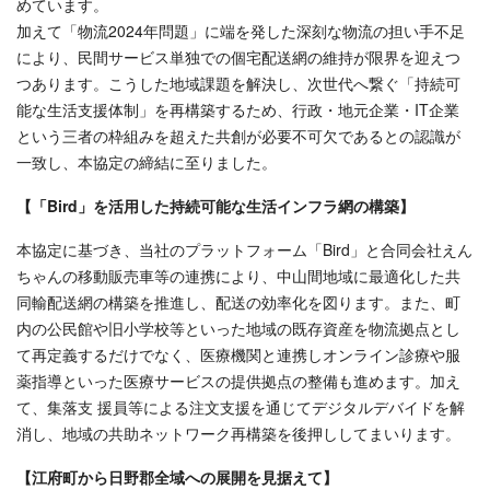
めています。
加えて「物流2024年問題」に端を発した深刻な物流の担い手不足
により、民間サービス単独での個宅配送網の維持が限界を迎えつ
つあります。こうした地域課題を解決し、次世代へ繋ぐ「持続可
能な生活支援体制」を再構築するため、行政・地元企業・IT企業
という三者の枠組みを超えた共創が必要不可欠であるとの認識が
一致し、本協定の締結に至りました。
【「Bird」を活用した持続可能な生活インフラ網の構築】
本協定に基づき、当社のプラットフォーム「Bird」と合同会社えん
ちゃんの移動販売車等の連携により、中山間地域に最適化した共
同輸配送網の構築を推進し、配送の効率化を図ります。また、町
内の公民館や旧小学校等といった地域の既存資産を物流拠点とし
て再定義するだけでなく、医療機関と連携しオンライン診療や服
薬指導といった医療サービスの提供拠点の整備も進めます。加え
て、集落支 援員等による注文支援を通じてデジタルデバイドを解
消し、地域の共助ネットワーク再構築を後押ししてまいります。
【江府町から日野郡全域への展開を見据えて】